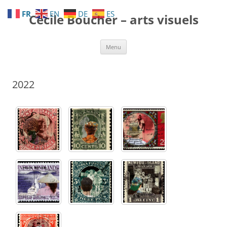
Aller
au
FR
EN
DE
ES
Cécile Boucher – arts visuels
contenu
Menu
2022