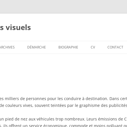
s visuels
ARCHIVES
DÉMARCHE
BIOGRAPHIE
CV
CONTACT
2012-2008 ESTAMPES
NUMÉRIQUES
2011-2007 RIVERS
2007 PONTAGES
s milliers de personnes pour les conduire à destination. Dans cer
2007 PILE OU FACE
e couleurs vives, souvent teintées par le graphisme des publicités 
ENT
2006 SMTG (CRACOVIE)
un pied de nez aux véhicules trop nombreux. Leurs émissions de 
2006 VALDIVIA
ils offrent un service économique, commode et moins polluant que