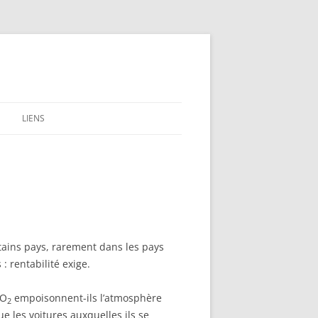
LIENS
tains pays, rarement dans les pays
: rentabilité exige.
CO
empoisonnent-ils l’atmosphère
2
 les voitures auxquelles ils se