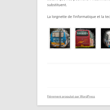
2020
substituent.
2019
La lorgnette de l’informatique et la t
2018
2017
2016
2015
2014
2013
Fièrement propulsé par WordPress