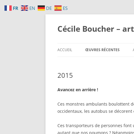
FR
EN
DE
ES
Aller
au
contenu
Cécile Boucher – art
ACCUEIL
ŒUVRES RÉCENTES
2026
2015
2025
2024
Avancez en arrière !
2022
Ces monstres ambulants boulottent de
occidentaux, les autobus se décorent d
2021 CONSCIENT / INCONSCI
2021 ÉCLATÉ
Ces transporteurs de personnes font 
autant que nos poumons ? Néanmoins, 